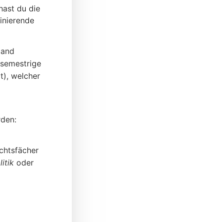
ast du die
zinierende
and
-semestrige
t), welcher
rden:
chtsfächer
itik
oder