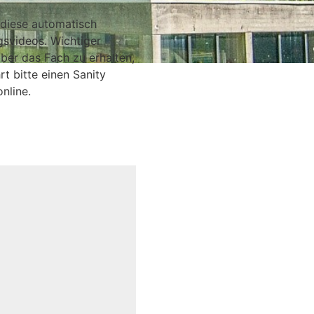
he per Klick auf- und
 diese automatisch
gsvideos. Wichtiger
ber das Fach zu erhalten,
t bitte einen Sanity
nline.