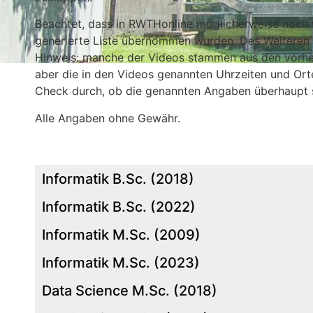
finden sowie weitere Infos beim entsprechenden Mod
zuklappen.
Beachtet, dass in RWTHonline möglicherweise noch w
generierte Liste übernommen wurden. Des Weiteren gi
Hinweis: manche der Videos stammen aus den vorheri
aber die in den Videos genannten Uhrzeiten und Orte 
Check durch, ob die genannten Angaben überhaupt s
Alle Angaben ohne Gewähr.
Informatik B.Sc. (2018)
Informatik B.Sc. (2022)
Informatik M.Sc. (2009)
Informatik M.Sc. (2023)