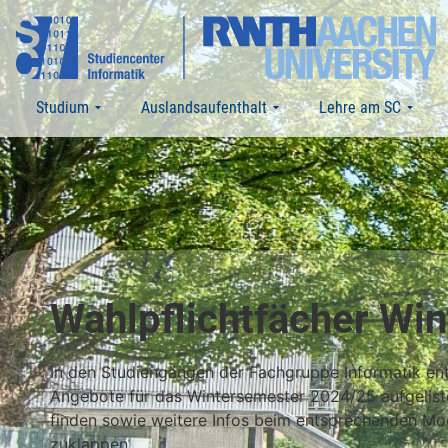
Studium
Auslandsaufenthalt
Lehre am SC
Wahlpflichtfächer Wi
In den Studiengängen der Fachgruppe Informatik entfä
Angebote für das Wintersemester 2024/25 aufgelist