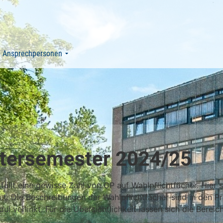
Ansprechpersonen
ntersemester 2024/25
llt eine gewisse Zahl von CP auf Wahlpflichtfächer. Hier s
et.
Die Beschreibungen der Wahlpflichtfächer sind in den 