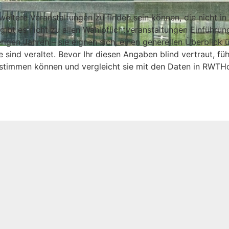
ul verlinkt.
Für die Übersichtlichkeit lassen sich die Bereic
eitere Veranstaltungen zu finden sein können, die nicht in
bt es nicht zu allen Wahlpflichtveranstaltungen Einführun
gen Jahren – sie eignen sich, einen generellen Überblick ü
sind veraltet. Bevor Ihr diesen Angaben blind vertraut, führ
timmen können und vergleicht sie mit den Daten in RWTHo