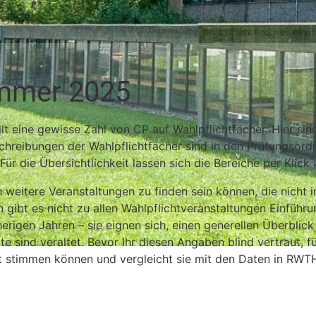
ommer 2025
llt eine gewisse Zahl von CP auf Wahlpflichtfächer. Hier si
chreibungen der Wahlpflichtfächer sind in den Prüfungsord
Für die Übersichtlichkeit lassen sich die Bereiche per Klick
weitere Veranstaltungen zu finden sein können, die nicht i
gibt es nicht zu allen Wahlpflichtveranstaltungen Einführu
igen Jahren – sie eignen sich, einen generellen Überblick 
 sind veraltet. Bevor Ihr diesen Angaben blind vertraut, fü
 stimmen können und vergleicht sie mit den Daten in RWTH