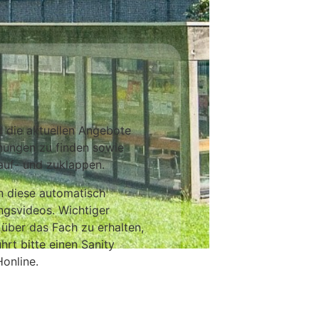
nd die aktuellen Angebote
nungen zu finden sowie
 auf- und zuklappen.
n diese automatisch
ngsvideos. Wichtiger
über das Fach zu erhalten,
hrt bitte einen Sanity
online.