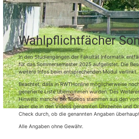
Wahlpflichtfächer S
In den Studiengängen der Fakultät Informatik entfä
für das Sommersemester 2025 aufgelistet.
Die Bes
weitere Infos beim entsprechenden Modul verlinkt.
Beachtet, dass in RWTHonline möglicherweise noch 
generierte Liste übernommen wurden. Des Weiteren 
Hinweis: manche der Videos stammen aus den vorher
aber die in den Videos genannten Uhrzeiten und Orte
Check durch, ob die genannten Angaben überhaupt
Alle Angaben ohne Gewähr.