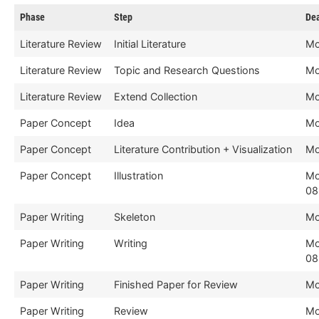
Phase
Step
De
Literature Review
Initial Literature
Mo
Literature Review
Topic and Research Questions
Mo
Literature Review
Extend Collection
Mo
Paper Concept
Idea
Mo
Paper Concept
Literature Contribution + Visualization
Mo
Paper Concept
Illustration
Mo
08
Paper Writing
Skeleton
Mo
Paper Writing
Writing
Mo
08
Paper Writing
Finished Paper for Review
Mo
Paper Writing
Review
Mo