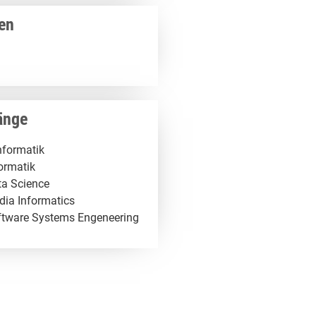
en
änge
nformatik
ormatik
ta Science
dia Informatics
ftware Systems Engeneering