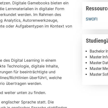
setzen. Digitale Gamebooks bieten ein
Ressourc
e Lernmaterialien in digitaler Form
l erkundet werden. Im Rahmen des
SWOFI
ng Analytics, Autorenwerkzeuge,
ente oder Aufgabentypen im Kontext von
Studieng
Bachelor I
Master Inf
 des Digital Learning in einem
Master Da
e Technologie, digitale Inhalte,
Master Me
rungen für beeinträchtigte und
Master So
ines/Richtlinien überführt, welche
ario übertragen werden.
d weiter unten zu finden.
 englischer Sprache statt. Die
ch in englischer Sprache stattfinden.