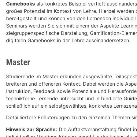
Gamebooks
als konkretes Beispiel vertieft auseinander
großes Potenzial im Kontext von Lehre. Hierbei werden di
bereitgestellt und können von den Lernenden individuel
Seminars werden Sie sich mit einem der Aspekte Learni
zielgruppenspezifische Darstellung, Gamification-Elem
digitalen Gamebooks in der Lehre auseinandersetzen.
Master
Studierende im Master erkunden ausgewählte Teilaspekte
breiteren und offeneren Kontext. Dabei werden die Aspekt
Instruktion, Feedback sowie Potenziale und Herausforde
technikferne Lernende untersucht und in fundierte Guidel
schließlich auf ein selbstgewähltes, konkretes Lernszen
Detailliertere Erläuterungen zu den einzelnen Themen sin
Hinweis zur Sprache:
Die Auftaktveranstaltung findet in
individuellen Meetings können sowohl in deutscher als au