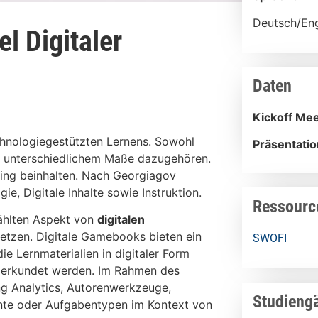
Deutsch/Eng
l Digitaler
Daten
Kickoff Mee
technologiegestützten Lernens. Sowohl
Präsentatio
in unterschiedlichem Maße dazugehören.
ning beinhalten. Nach Georgiagov
e, Digitale Inhalte sowie Instruktion.
Ressourc
ählten Aspekt von
digitalen
setzen. Digitale Gamebooks bieten ein
SWOFI
e Lernmaterialien in digitaler Form
l erkundet werden. Im Rahmen des
ng Analytics, Autorenwerkzeuge,
Studieng
ente oder Aufgabentypen im Kontext von